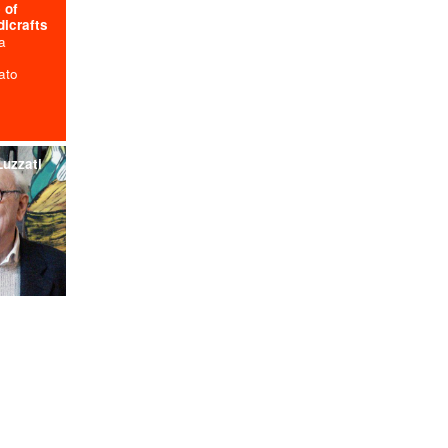
 of
dicrafts
a
nato
uzzati