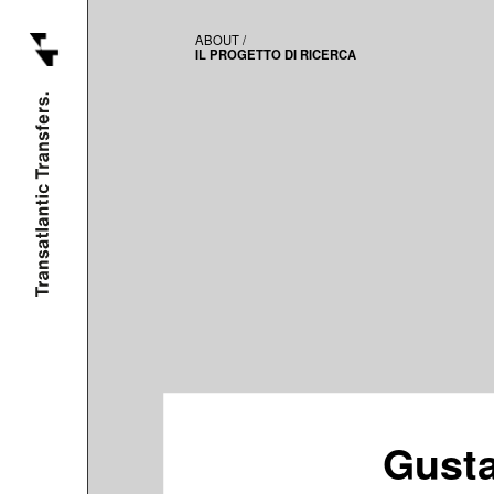
ABOUT /
IL PROGETTO DI RICERCA
About
Atlas
Mostra
virtuale
News
Attività
Documenti
Partners
Network
[ en ]
Gusta