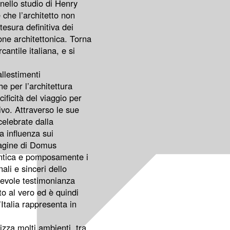
nello studio di Henry
 che l’architetto non
esura definitiva dei
one architettonica. Torna
antile italiana, e si
llestimenti
e per l’architettura
ificità del viaggio per
vo. Attraverso le sue
celebrate dalla
a influenza sui
 pagine di Domus
’antica e pomposamente i
ali e sinceri dello
tevole testimonianza
tto al vero ed è quindi
’Italia rappresenta in
izza molti ambienti, tra