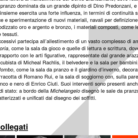
a pranzo dominata da un grande dipinto di Dino Predonzani, e
insieme esercita una forte influenza, in termini di continuità 
e e sperimentazione di nuovi materiali, navali per definizione
nodizzato oro e argento e bronzo, i materiali composti, come 
 tessuti.
ccessivi partecipa all’allestimento di un vasto complesso di a
oria
, come la sala da gioco e quelle di lettura e scrittura, do
l rapporto con le arti figurative, rappresentate dal grande ar
 cubista di Micheal Rachlis, il belvedere e la sala per bambini
olombo
, come la sala da pranzo e il giardino d’inverno, decora
rracotta di Romano Rui, e la sala di soggiorno con, sulla par
anco e nero di Enrico Ciuti. Suoi interventi sono presenti anch
 di stato: a bordo della
Michelangelo
disegnò le sale da pranzo 
tterizzati e unificati dal disegno dei soffitti.
collegati