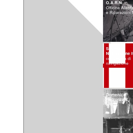
O.A.R.N.
Officine Allest
e Riparazioni 
Società di
Navigazione I
compagnia di
navigazione
Domenico
Pedronzani
artista