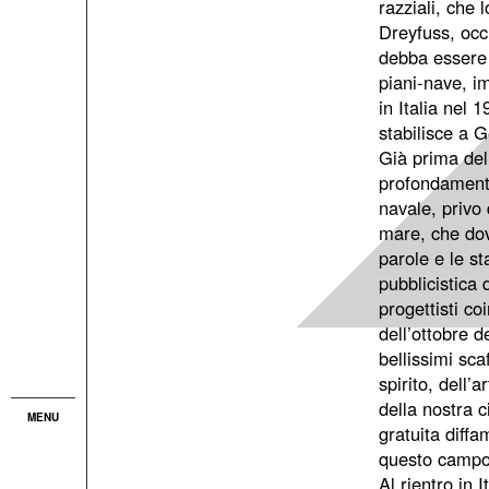
razziali, che
Dreyfuss, occ
debba essere c
piani-nave, im
in Italia nel 
stabilisce a G
Già prima del
profondamente
navale, privo 
mare, che dov
parole e le st
pubblicistica 
progettisti co
dell’ottobre 
bellissimi sca
spirito, dell
della nostra c
MENU
gratuita diffa
questo campo
Al rientro in 