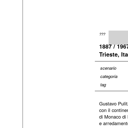
???
1887 / 196
Trieste, Ita
scenario
categoria
tag
Gustavo Pulitz
con il contine
di Monaco di 
e arredament