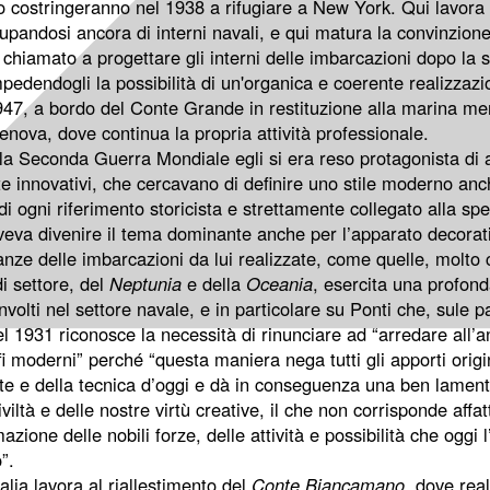
 lo costringeranno nel 1938 a rifugiare a New York. Qui lavora 
upandosi ancora di interni navali, e qui matura la convinzione
hiamato a progettare gli interni delle imbarcazioni dopo la st
pedendogli la possibilità di un'organica e coerente realizzazi
1947, a bordo del Conte Grande in restituzione alla marina merc
enova, dove continua la propria attività professionale.
la Seconda Guerra Mondiale egli si era reso protagonista di a
 innovativi, che cercavano di definire uno stile moderno anch
di ogni riferimento storicista e strettamente collegato alla spec
eva divenire il tema dominante anche per l’apparato decorati
anze delle imbarcazioni da lui realizzate, come quelle, molto 
di settore, del
Neptunia
e della
Oceania
, esercita una profond
involti nel settore navale, e in particolare su Ponti che, sule
del 1931 riconosce la necessità di rinunciare ad “arredare all
fi moderni” perché “questa maniera nega tutti gli apporti origin
’arte e della tecnica d’oggi e dà in conseguenza una ben lamen
iviltà e delle nostre virtù creative, il che non corrisponde affa
mazione delle nobili forze, delle attività e possibilità che oggi l
”.
Italia lavora al riallestimento del
Conte Biancamano
, dove real