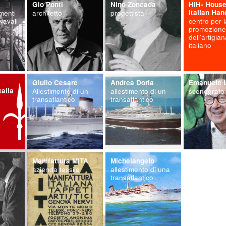
Gio Ponti
Nino Zoncada
HIH- House
imenti
architetto
progettista
Italian Han
Navali
centro per l
promozione
dell'artigia
italiano
Giulio Cesare
Andrea Doria
Emanuele L
talia
Allestimento di un
allestimento di un
scenografo
transatlantico
transatlantico
Manifattura MITA
Michelangelo
azienda tessile
allestimento di una
transatlantico