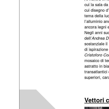
cui la sala d
cui disegno d’
tema della luc
l’alluminio a
ancora legni e
Negli anni su
dell’
Andrea D
sostanziale i
di ispirazione
Cristoforo C
mosaico di te
astratto in bi
transatlantici
superiori, cara
Vettori 