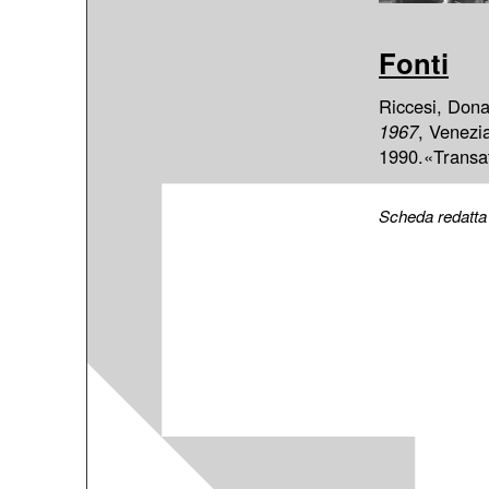
Fonti
Riccesi, Don
1967
, Venezia
1990.«Transat
Scheda redatta